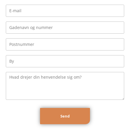
E-
mail
*
Gadenavn
og
nummer
Postnummer
*
*
By
*
Fortæl
os
kort,
hvad
du
skal
have
lavet...
*