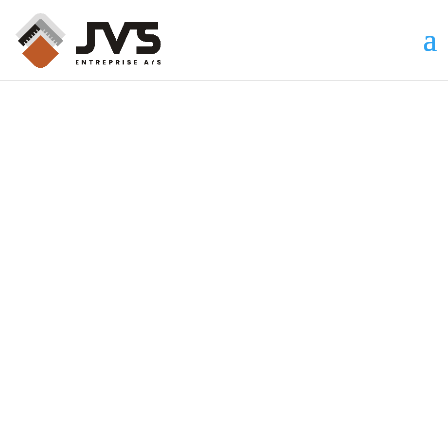
Udskiftning af vinduer:
Sådan vurderer du, om
dine vinduer bør skiftes i
sommer