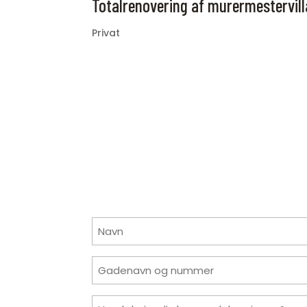
Totalrenovering af murermestervil
Privat
Navn
Gadenavn
og
nummer