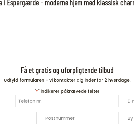
la i Espergærde – moderne hjem med klassisk cha
Få et gratis og uforpligtende tilbud
Udfyld formularen – vi kontakter dig indenfor 2 hverdage.
"
" indikerer påkrævede felter
*
Telefon
*
Postnummer
*
Fortæl