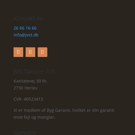
Kontakt os
26 66 16 66
info@jvst.dk
JVS Tømrer A/S
Kantatevej 30 th.
2730 Herlev
CVR: 40523413
Vi er medlem af Byg Garanti, hvilket er din garanti
mod fejl og mangler.
Genveje